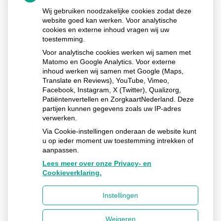
Ga
Wij gebruiken noodzakelijke cookies zodat deze
naar
het
website goed kan werken. Voor analytische
begin
cookies en externe inhoud vragen wij uw
van
toestemming.
de
Voor analytische cookies werken wij samen met
pagin
Matomo en Google Analytics. Voor externe
inhoud werken wij samen met Google (Maps,
Translate en Reviews), YouTube, Vimeo,
Huisarts Hendrikx
Facebook, Instagram, X (Twitter), Qualizorg,
Burg. Smitstraat
23
7221 BH
Steenderen
Patiëntenvertellen en ZorgkaartNederland. Deze
partijen kunnen gegevens zoals uw IP-adres
Uw Zorg Online
Privacy verklaring
|
Cookie-
verwerken.
instellingen
|
Voorwaarden
|
Beheer
Via Cookie-instellingen onderaan de website kunt
u op ieder moment uw toestemming intrekken of
aanpassen.
Lees meer over onze Privacy- en
Cookieverklaring.
Instellingen
Weigeren