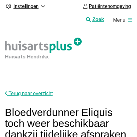
Instellingen
Patiëntenomgeving
H
Zoek
Menu
o
o
f
d
m
Huisarts Hendrikx
e
n
u
Terug naar overzicht
Bloedverdunner Eliquis
toch weer beschikbaar
dankzij tijdelijke afspraken