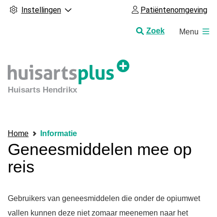
Instellingen
Patiëntenomgeving
H
Zoek
Menu
o
o
f
d
m
Huisarts Hendrikx
e
n
u
Home
Informatie
Geneesmiddelen mee op
reis
Gebruikers van geneesmiddelen die onder de opiumwet
vallen kunnen deze niet zomaar meenemen naar het