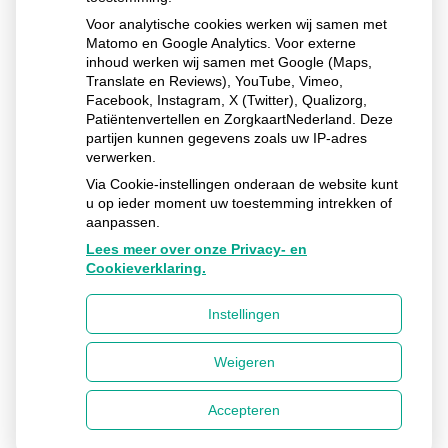
de
Voor analytische cookies werken wij samen met
pagin
Matomo en Google Analytics. Voor externe
inhoud werken wij samen met Google (Maps,
Translate en Reviews), YouTube, Vimeo,
Huisarts Hendrikx
Facebook, Instagram, X (Twitter), Qualizorg,
Burg. Smitstraat
23
7221 BH
Steenderen
Patiëntenvertellen en ZorgkaartNederland. Deze
partijen kunnen gegevens zoals uw IP-adres
Uw Zorg Online
Privacy verklaring
|
Cookie-
verwerken.
instellingen
|
Voorwaarden
|
Beheer
Via Cookie-instellingen onderaan de website kunt
u op ieder moment uw toestemming intrekken of
aanpassen.
Lees meer over onze Privacy- en
Cookieverklaring.
Instellingen
Weigeren
Accepteren