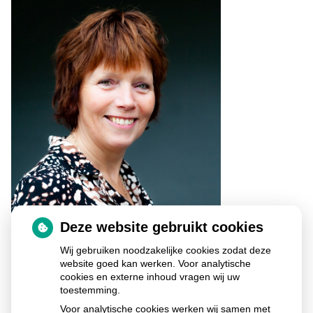
Deze website gebruikt cookies
Ga
Wij gebruiken noodzakelijke cookies zodat deze
naar
het
website goed kan werken. Voor analytische
begin
cookies en externe inhoud vragen wij uw
van
toestemming.
de
Voor analytische cookies werken wij samen met