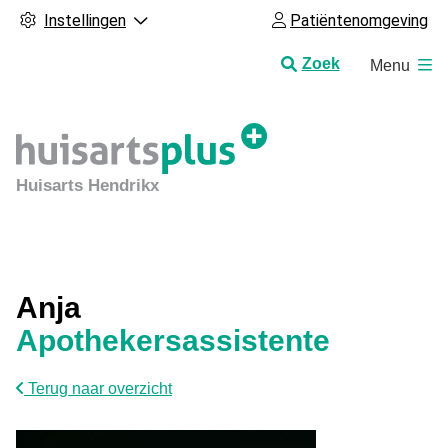
Instellingen
Patiëntenomgeving
H
Zoek
Menu
o
o
f
d
m
Huisarts Hendrikx
e
n
u
Anja
Apothekersassistente
Terug naar overzicht