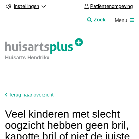
Instellingen
Patiëntenomgeving
H
Zoek
Menu
o
o
f
d
m
Huisarts Hendrikx
e
n
u
Terug naar overzicht
Veel kinderen met slecht
oogzicht hebben geen bril,
kapotte bril of niet de juiste