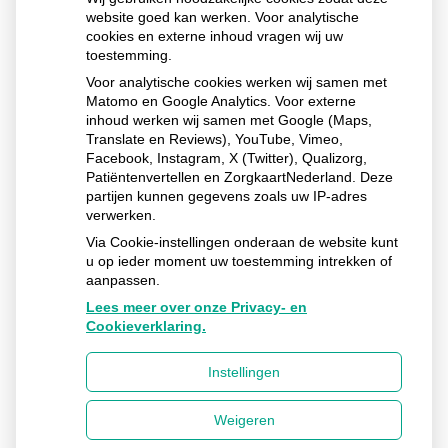
het
website goed kan werken. Voor analytische
begin
cookies en externe inhoud vragen wij uw
van
toestemming.
de
Voor analytische cookies werken wij samen met
pagin
Matomo en Google Analytics. Voor externe
inhoud werken wij samen met Google (Maps,
Translate en Reviews), YouTube, Vimeo,
Huisarts Hendrikx
Facebook, Instagram, X (Twitter), Qualizorg,
Burg. Smitstraat
23
7221 BH
Steenderen
Patiëntenvertellen en ZorgkaartNederland. Deze
partijen kunnen gegevens zoals uw IP-adres
Uw Zorg Online
Privacy verklaring
|
Cookie-
verwerken.
instellingen
|
Voorwaarden
|
Beheer
Via Cookie-instellingen onderaan de website kunt
u op ieder moment uw toestemming intrekken of
aanpassen.
Lees meer over onze Privacy- en
Cookieverklaring.
Instellingen
Weigeren